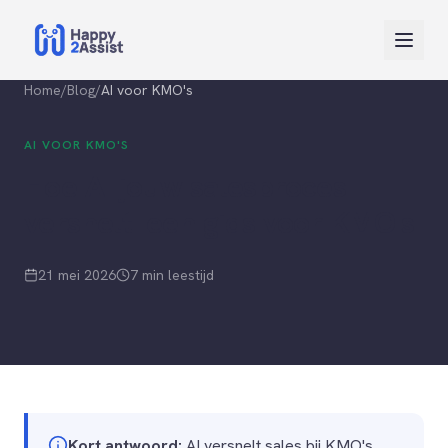
Home
/
Blog
/
AI voor KMO's
AI VOOR KMO'S
Hoe AI jouw salesproces
versnelt: een gids voor KMO's
21 mei 2026
7 min leestijd
Kort antwoord:
AI versnelt sales bij KMO's