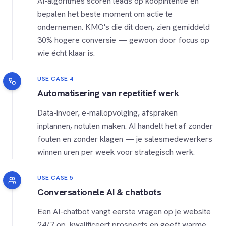
AI-algoritmes scoren leads op koopintentie en
bepalen het beste moment om actie te
ondernemen. KMO's die dit doen, zien gemiddeld
30% hogere conversie — gewoon door focus op
wie écht klaar is.
USE CASE 4
Automatisering van repetitief werk
Data-invoer, e-mailopvolging, afspraken
inplannen, notulen maken. AI handelt het af zonder
fouten en zonder klagen — je salesmedewerkers
winnen uren per week voor strategisch werk.
USE CASE 5
Conversationele AI & chatbots
Een AI-chatbot vangt eerste vragen op je website
24/7 op, kwalificeert prospects en geeft warme